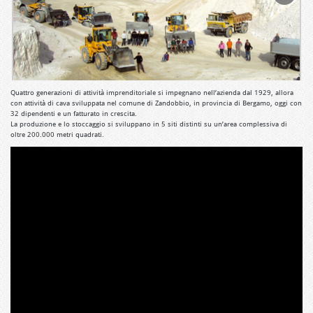
Quattro generazioni di attività imprenditoriale si impegnano nell’azienda dal 1929, allora
con attività di cava sviluppata nel comune di Zandobbio, in provincia di Bergamo, oggi con
32 dipendenti e un fatturato in crescita.
La produzione e lo stoccaggio si sviluppano in 5 siti distinti su un’area complessiva di
oltre 200.000 metri quadrati.