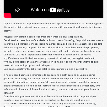
Ci piace considerarci il punto di riferimento nella produzione e vendita di un’ampia gamma
di ciottoli e pietre naturali, per arredare con creatività qualsiasi tipo di ambiente interno ed
esterno.
Progettare un giardino con il look migliore richiede la giusta ispirazione.
Per aiutarvi a creare l’atmosfera ideale abbiamo creato StoneCity, l’esposizione permanente
in provincia di Bergamo che raccoglie numerosi esempi di giardini realizzati con i prodotti
della nostra gamma, completi di accessori e prodotti di completamento di ogni genere,
formato e colore: un nuovo spazio per gli amanti delle pietre naturali per l’arredo esterno.
Con oltre 3000 mq di esposizione permanente Granulati Zandobbio si conferma
significativo punto di riferimento per gli operatori del settore, paesaggisti, architetti,
vivaisti, e tutti colori che amano arredare con le migliori soluzioni, provenienti da ogni
parte del mondo, il proprio spazio all’aperto.
Uno spazio accattivante, dalla resa estetica assolutamente unica e suggestiva.
Il nostro core business è certamente la produzione e distribuzione di un’ampissima
gamma di ciottoli e granulati di provenienza mondiale. Vogliamo dare ai nostri clienti la
possibilità di scegliere tra marmi, porfidi, graniti, pietre decorative, granulati di vetro e
pietre semipreziose, ciottoli di ogni formato dalle caratteristiche forme arrotondate, lava,
tufo, ciottoli di mare e di fiume, lucidi e di vetro, con un assortimento di granulometrie
senza pari.
Completano la produzione di Granulati Zandobbio anche materiali e componenti per
murature, pavimentazioni e soluzioni decorative per l’arredo del giardino e degli
spazi esterni: prodotti naturali che trovano la loro migliore espressione in StoneCity,