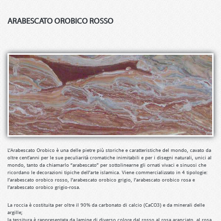
ARABESCATO OROBICO ROSSO
L’Arabescato Orobico è una delle pietre più storiche e caratteristiche del mondo, cavato da
oltre cent’anni per le sue peculiarità cromatiche inimitabili e per i disegni naturali, unici al
mondo, tanto da chiamarlo “arabescato” per sottolinearne gli ornati vivaci e sinuosi che
ricordano le decorazioni tipiche dell’arte islamica. Viene commercializzato in 4 tipologie:
l’arabescato orobico rosso, l’arabescato orobico grigio, l’arabescato orobico rosa e
l’arabescato orobico grigio-rosa.
replica uhren
La roccia è costituita per oltre il 90% da carbonato di calcio (CaCO3) e da minerali delle
replica rolex
argille;
replica orologi
la tessitura è rappresentata da lamine di diverso colore dal rosso al rosa aranciato, al rosa