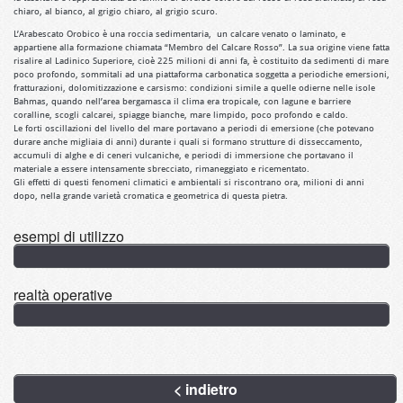
replika klockor
chiaro, al bianco, al grigio chiaro, al grigio scuro.
L’Arabescato Orobico è una roccia sedimentaria, un calcare venato o laminato, e
appartiene alla formazione chiamata “Membro del Calcare Rosso”. La sua origine viene fatta
risalire al Ladinico Superiore, cioè 225 milioni di anni fa, è costituito da sedimenti di mare
poco profondo, sommitali ad una piattaforma carbonatica soggetta a periodiche emersioni,
fratturazioni, dolomitizzazione e carsismo: condizioni simile a quelle odierne nelle isole
Bahmas, quando nell’area bergamasca il clima era tropicale, con lagune e barriere
coralline, scogli calcarei, spiagge bianche, mare limpido, poco profondo e caldo.
Le forti oscillazioni del livello del mare portavano a periodi di emersione (che potevano
durare anche migliaia di anni) durante i quali si formano strutture di disseccamento,
accumuli di alghe e di ceneri vulcaniche, e periodi di immersione che portavano il
materiale a essere intensamente sbrecciato, rimaneggiato e ricementato.
Gli effetti di questi fenomeni climatici e ambientali si riscontrano ora, milioni di anni
dopo, nella grande varietà cromatica e geometrica di questa pietra.
esempi di utilizzo
realtà operative